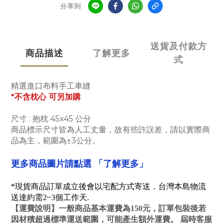
分享到
送貨及付款方
商品描述
了解更多
式
精選進口布料手工車縫
*不含枕心 可另加購
尺寸 : 抱枕 45x45 公分
商品標示尺寸皆為人工丈量，故有些許誤差，請以實際商
品為主，範圍為
3公分
。
±
「了解更多」
更多商品圖片請點選
*現貨商品訂單成立後會以宅配方式寄送．台灣本島物流
送達約需2~3個工作天.
【
運費說明
】一般商品基本運費為150元，訂單包裝後若
因材積超過標準運送範圍，可能產生額外運費。 屆時客服