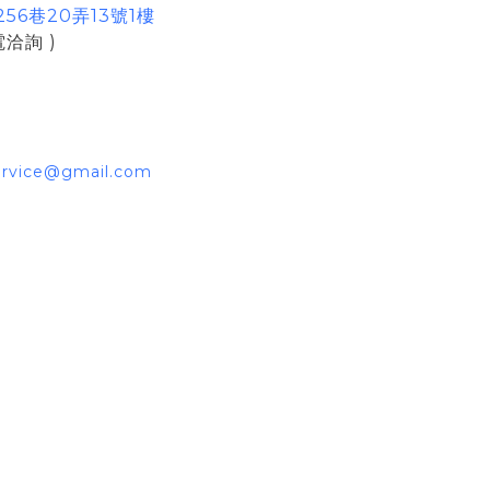
6巷20弄13號1樓
洽詢 )
ervice@gmail.com