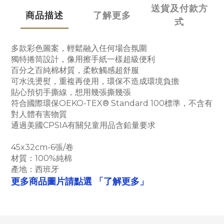
送貨及付款方
商品描述
了解更多
式
多款彩色圖案，輕鬆融入任何場合氛圍
獨特捲筒設計，像用擦手紙一樣超級便利
百分之百純棉材質，柔軟觸感超舒服
可水洗燙熨，重複再使用，環保不造成環境負擔
貼心預切手撕線，想用幾張撕幾張
符合國際環保OEKO-TEX® Standard 100標準，不含有
對人體有害物質
通過美國CPSIA有關兒童用品含鉛量要求
45x32cm-6張/卷
材質：100%純棉
產地：西班牙
「了解更多」
更多商品圖片請點選