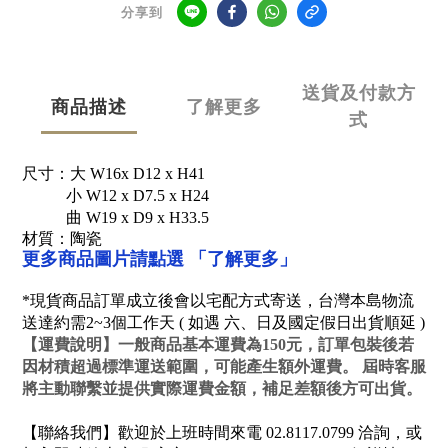
分享到
送貨及付款方
商品描述
了解更多
式
尺寸：
大
W16x D12 x H41
小
W12 x D7.5 x H24
曲
W19 x D9 x H33.5
材質：陶瓷
「了解更多」
更多商品圖片請點選
*現貨商品訂單成立後會以宅配方式寄送，台灣本島物流
送達約需2~3個工作天 ( 如遇 六、日及國定假日出貨順延 )
【
運費說明
】一般商品基本運費為150元，訂單包裝後若
因材積超過標準運送範圍，可能產生額外運費。 屆時客服
將主動聯繫並提供實際運費金額，補足差額後方可出貨。
【聯絡我們】歡迎於上班時間來電 02.8117.0799 洽詢，或