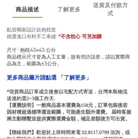
送貨及付款方
商品描述
了解更多
式
點居獨家設計款抱枕套
精選進口布料手工車縫
*不含枕心 可另加購
尺寸 : 抱枕43x43 公分
商品標示尺寸皆為人工丈量，故有些許誤差，請以實際商
品為主，範圍為±3公分。
「了解更多」
更多商品圖片請點選
*現貨商品訂單成立後會以宅配方式寄送．台灣本島物流
送達約需2~3個工作天.
【
運費說明
】一般商品基本運費為150元，訂單包裝後若
因材積超過標準運送範圍，可能產生額外運費。 屆時客服
將主動聯繫並提供實際運費金額，補足差額後方可出貨。
【聯絡我們】歡迎於上班時間來電 02.8117.0799 洽詢，或