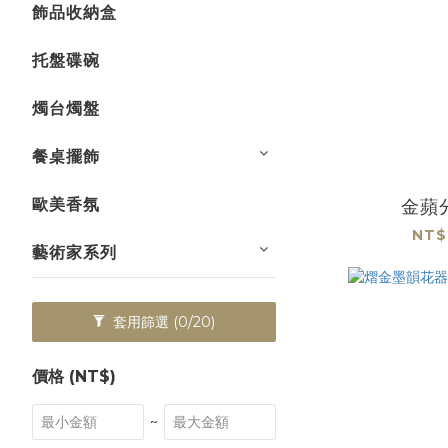
飾品收納盒
托盤碟碗
燭台燭盤
餐桌擺飾
歐美香氛
金蘋
NT$
藝術家系列
套用篩選
(0/20)
價格 (NT$)
~