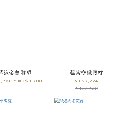
琴線金鳥雕塑
莓紫交織腰枕
,780 ~ NT$8,280
NT$2,224
NT$2,780