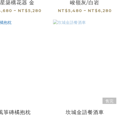
星築構花器 金
峻嶺灰/白岩
,680 ~ NT$5,280
NT$5,480 ~ NT$6,280
售完
風箏磚橘抱枕
坎城金語餐酒車